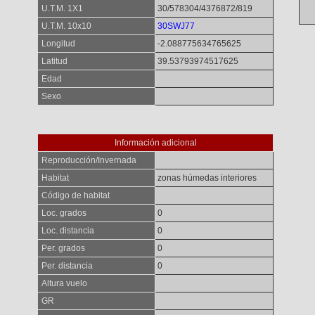
U.T.M. 1X1
30/578304/4376872/819
U.T.M. 10x10
30SWJ77
Longitud
-2.088775634765625
Latitud
39.53793974517625
Edad
Sexo
Información adicional
Reproducción/Invernada
Habitat
zonas húmedas interiores
Código de habitat
Loc. grados
0
Loc. distancia
0
Per. grados
0
Per. distancia
0
Altura vuelo
GR