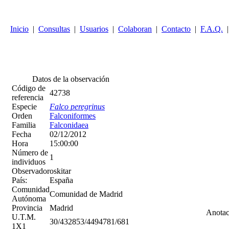
Inicio
|
Consultas
|
Usuarios
|
Colaboran
|
Contacto
|
F.A.Q.
|
Ref. 42738 Halcón peregrino
(Falco peregrinus)
02/12/20
Datos de la observación
Código de
42738
referencia
Especie
Falco peregrinus
Orden
Falconiformes
Familia
Falconidaea
Fecha
02/12/2012
Hora
15:00:00
Número de
1
individuos
Observador
oskitar
País:
España
Comunidad
Comunidad de Madrid
Autónoma
Provincia
Madrid
Anotac
U.T.M.
30/432853/4494781/681
1X1