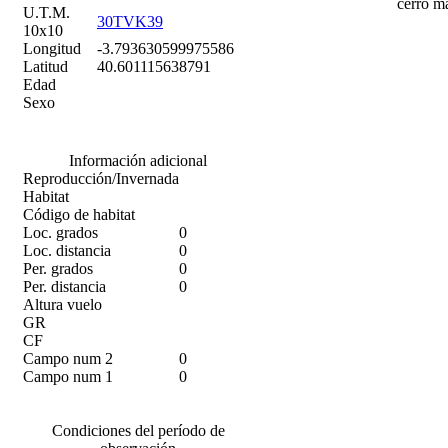
cerro m
U.T.M.
30TVK39
10x10
Longitud
-3.793630599975586
Latitud
40.601115638791
Edad
Sexo
Información adicional
Reproducción/Invernada
Habitat
Código de habitat
Loc. grados
0
Loc. distancia
0
Per. grados
0
Per. distancia
0
Altura vuelo
GR
CF
Campo num 2
0
Campo num 1
0
Condiciones del período de