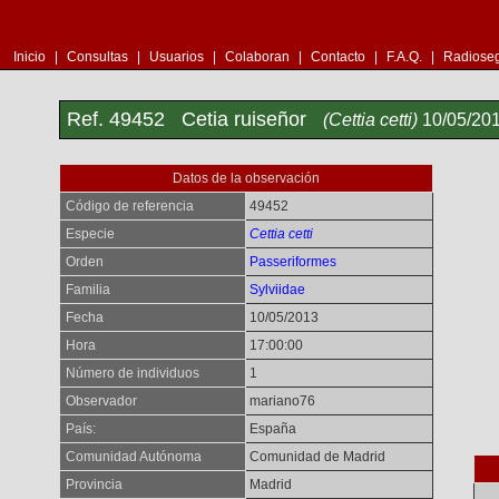
Inicio
|
Consultas
|
Usuarios
|
Colaboran
|
Contacto
|
F.A.Q.
|
Radioseg
Ref. 49452 Cetia ruiseñor
(Cettia cetti)
10/05/2
Datos de la observación
Código de referencia
49452
Especie
Cettia cetti
Orden
Passeriformes
Familia
Sylviidae
Fecha
10/05/2013
Hora
17:00:00
Número de individuos
1
Observador
mariano76
País:
España
Comunidad Autónoma
Comunidad de Madrid
Provincia
Madrid