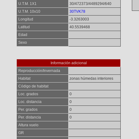
U.T.M. 1X1
30/472373/4489294/640
U.T.M. 10x10
30TVK78
Longitud
-3.3263003
Latitud
40.5539468
Edad
Sexo
Información adicional
Reproducción/Invernada
Habitat
zonas húmedas interiores
Código de habitat
Loc. grados
0
Loc. distancia
0
Per. grados
0
Per. distancia
0
Altura vuelo
GR