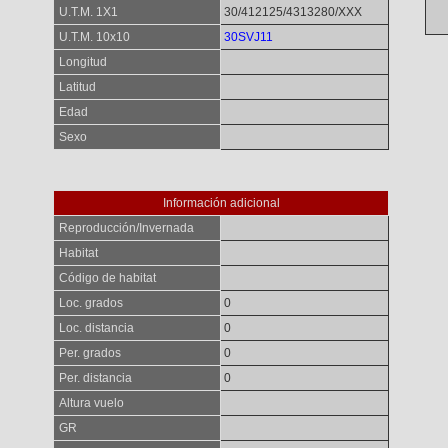
U.T.M. 1X1
30/412125/4313280/XXX
U.T.M. 10x10
30SVJ11
Longitud
Latitud
Edad
Sexo
Información adicional
Reproducción/Invernada
Habitat
Código de habitat
Loc. grados
0
Loc. distancia
0
Per. grados
0
Per. distancia
0
Altura vuelo
GR