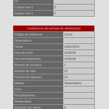
CF
Campo num 2
0
Campo num 1
0
Condiciones del período de observación
Código de referencia
11214
Observatorio
Fecha
16/01/2014
Hora de inicio
18:00:00
Hora de finalización
19:00:00
Número de usuarios
1
Número de citas
23
Número de especies
23
Método
Observatorio
Cielo
Precipitaciones
Temperatura
Dirección del viento
0