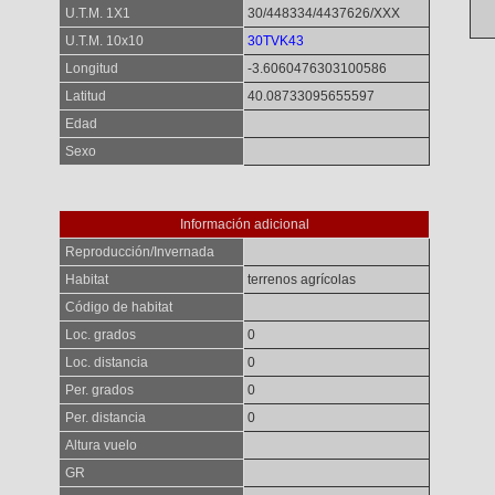
U.T.M. 1X1
30/448334/4437626/XXX
U.T.M. 10x10
30TVK43
Longitud
-3.6060476303100586
Latitud
40.08733095655597
Edad
Sexo
Información adicional
Reproducción/Invernada
Habitat
terrenos agrícolas
Código de habitat
Loc. grados
0
Loc. distancia
0
Per. grados
0
Per. distancia
0
Altura vuelo
GR