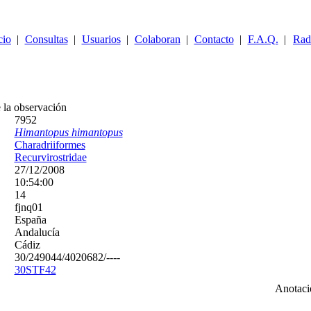
cio
|
Consultas
|
Usuarios
|
Colaboran
|
Contacto
|
F.A.Q.
|
Rad
la común
(Himantopus himantopus)
27/12/2008
 la observación
7952
Himantopus himantopus
Charadriiformes
Recurvirostridae
27/12/2008
10:54:00
14
fjnq01
España
Andalucía
Cádiz
30/249044/4020682/----
30STF42
Anotaci