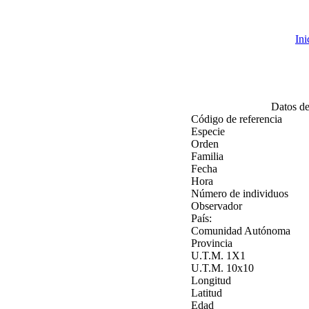
Ini
Ref. 7952 Cigüeñue
Datos de
Código de referencia
Especie
Orden
Familia
Fecha
Hora
Número de individuos
Observador
País:
Comunidad Autónoma
Provincia
U.T.M. 1X1
U.T.M. 10x10
Longitud
Latitud
Edad