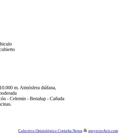
ehiculo
cubierto
10.000 m. Atmósfera diáfana,
 moderada
icón - Celemin - Benalup - Cañada
cinas.
&
Colectivo Ornitológico Cigüeña Negra
proyectoAvis.com