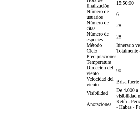
Hora de
15:50:00
finalización
Número de
6
usuarios
Número de
28
citas
Número de
28
especies
Método
Itinerario v
Cielo
Totalmente 
Precipitaciones
Temperatura
Dirección del
90
viento
Velocidad del
Brisa fuerte
viento
De 4.000 a 
Visibilidad
visibilidad
Retín - Per
Anotaciones
- Habas - Fa