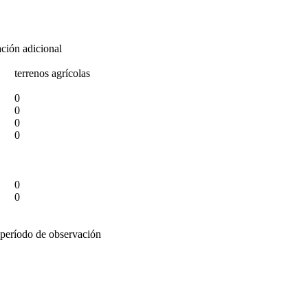
ción adicional
terrenos agrícolas
0
0
0
0
0
0
 período de observación