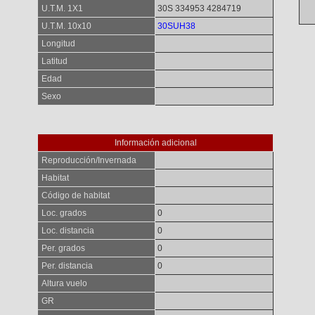
U.T.M. 1X1
30S 334953 4284719
U.T.M. 10x10
30SUH38
Longitud
Latitud
Edad
Sexo
Información adicional
Reproducción/Invernada
Habitat
Código de habitat
Loc. grados
0
Loc. distancia
0
Per. grados
0
Per. distancia
0
Altura vuelo
GR