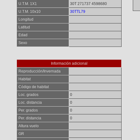
U.T.M. 1X1
30T 271737 4598680
U.T.M. 10x10
30TTL79
Longitud
Latitud
Edad
Sexo
Información adicional
Reproducción/Invernada
Habitat
Código de habitat
Loc. grados
0
Loc. distancia
0
Per. grados
0
Per. distancia
0
Altura vuelo
GR