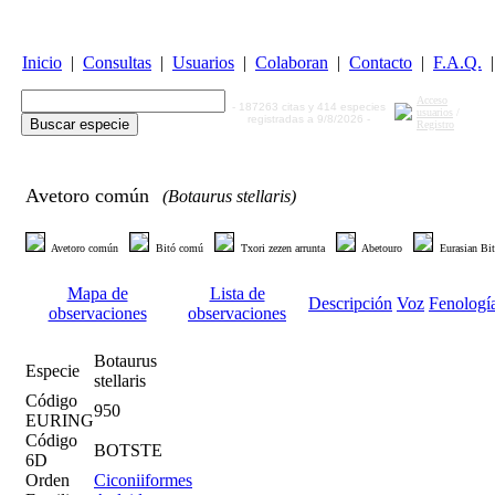
Inicio
|
Consultas
|
Usuarios
|
Colaboran
|
Contacto
|
F.A.Q.
|
Acceso
- 187263 citas y 414 especies
usuarios
/
registradas a 9/8/2026 -
Registro
Avetoro común
(Botaurus stellaris)
Avetoro común
Bitó comú
Txori zezen arrunta
Abetouro
Eurasian Bi
Mapa de
Lista de
Descripción
Voz
Fenologí
observaciones
observaciones
Botaurus
Especie
stellaris
Código
950
EURING
Código
BOTSTE
6D
Orden
Ciconiiformes