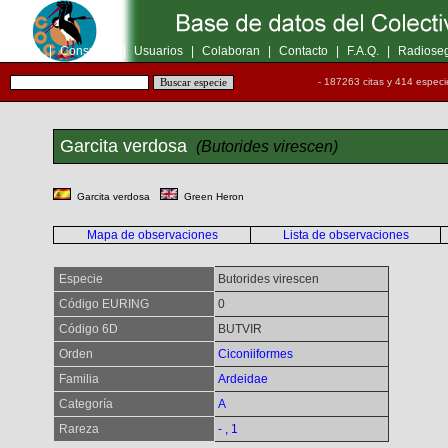
Inicio
|
Consultas
|
Usuarios
|
Colaboran
|
Contacto
|
F.A.Q.
|
Radioseg
- 187263 citas y 414 especi
Garcita verdosa
(Butorides virescen)
Garcita verdosa
Green Heron
Mapa de observaciones
Lista de observaciones
Especie
Butorides virescen
Código EURING
0
Código 6D
BUTVIR
Orden
Ciconiiformes
Familia
Ardeidae
Categoría
A
Rareza
- , 1