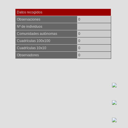
Datos recogidos
Observaciones
0
Nº de individuos
Comunidades autónomas
0
Cuadrículas 100x100
0
Cuadrículas 10x10
0
Observadores
0