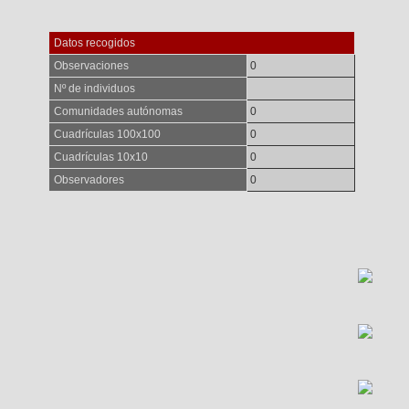
Datos recogidos
Observaciones
0
Nº de individuos
Comunidades autónomas
0
Cuadrículas 100x100
0
Cuadrículas 10x10
0
Observadores
0