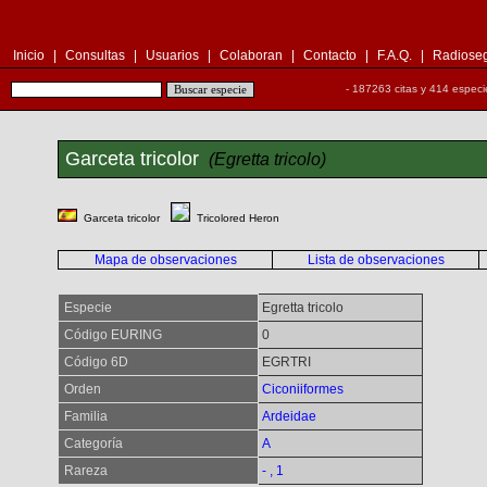
Inicio
|
Consultas
|
Usuarios
|
Colaboran
|
Contacto
|
F.A.Q.
|
Radioseg
- 187263 citas y 414 especi
Garceta tricolor
(Egretta tricolo)
Garceta tricolor
Tricolored Heron
Mapa de observaciones
Lista de observaciones
Especie
Egretta tricolo
Código EURING
0
Código 6D
EGRTRI
Orden
Ciconiiformes
Familia
Ardeidae
Categoría
A
Rareza
- , 1