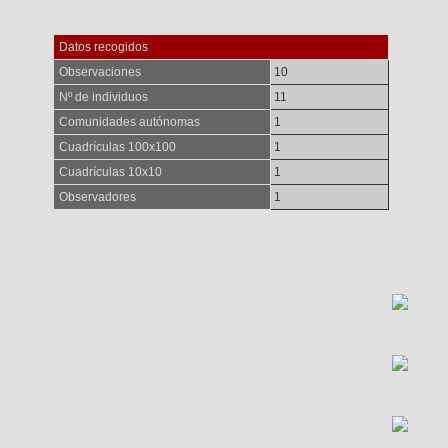
Datos recogidos
Observaciones
10
Nº de individuos
11
Comunidades autónomas
1
Cuadrículas 100x100
1
Cuadrículas 10x10
1
Observadores
1