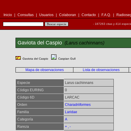
Inicio
|
Consultas
|
Usuarios
|
Colaboran
|
Contacto
|
F.A.Q.
|
Radioseg
- 187263 citas y 414 especi
Gaviota del Caspio
(Larus cachinnans)
Gaviota del Caspio
Caspian Gull
Mapa de observaciones
Lista de observaciones
Especie
Larus cachinnans
Código EURING
0
Código 6D
LARCAC
Orden
Charadriiformes
Familia
Laridae
Categoría
A
Rareza
+ , -