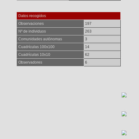
Datos recogidos
Observaciones
197
Nº de individuos
263
Comunidades autónomas
3
Cuadrículas 100x100
14
Cuadrículas 10x10
62
Observadores
6