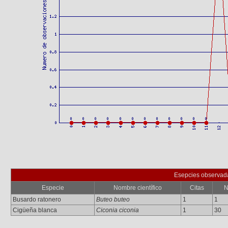
Esepcies observad
Especie
Nombre científico
Citas
N
Busardo ratonero
Buteo buteo
1
1
Cigüeña blanca
Ciconia ciconia
1
30