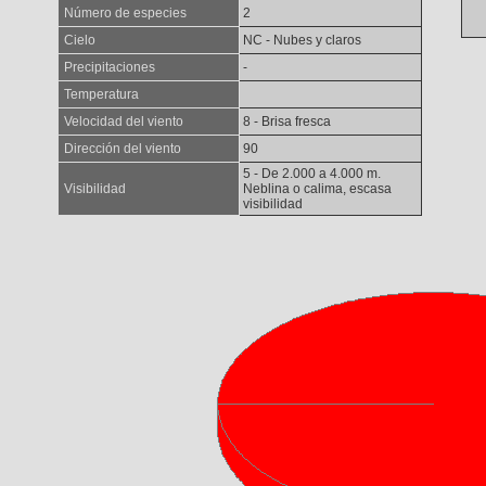
Número de especies
2
Cielo
NC - Nubes y claros
Precipitaciones
-
Temperatura
Velocidad del viento
8 - Brisa fresca
Dirección del viento
90
5 - De 2.000 a 4.000 m.
Visibilidad
Neblina o calima, escasa
visibilidad