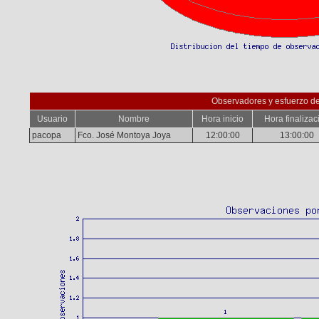
Observadores y esfuerzo d
Usuario
Nombre
Hora inicio
Hora finalizac
pacopa
Fco. José Montoya Joya
12:00:00
13:00:00