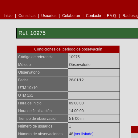
Inicio
|
Consultas
|
Usuarios
|
Colaboran
|
Contacto
|
F.A.Q.
|
Radioseg
Ref. 10975
Condiciones del período de observación
Código de referencia
10975
Método
Observatorio
Observatorio
Fecha
28/01/12
UTM 10x10
UTM 1x1
Hora de inicio
09:00:00
Hora de finalización
14:00:00
Tiempo de observación
5 h 00 m
Número de usuarios
1
Número de observaciones
48
[ver listado]