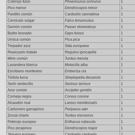
Colirrojo tizón
Phoenicurus ochruros
1
Pico menor
Dendrocopos minor
1
Pardillo común
Carduelis cannabina
1
Cernícalo vulgar
Falco tinnunculus
1
Gorrión común
Passer domesticus
1
Buitre leonado
Gyps fulvus
1
Urraca común
Pica pica
1
Trepador azul
Sitta europaea
1
Reyezuelo listado
Regulus ignicapilla
1
Mirlo común
Turdus merula
1
Lavandera blanca
Motacilla alba
1
Escribano montesino
Emberiza cia
1
Tórtola turca
Streptopelia decaocto
1
Serín verdecillo
Serinus serinus
1
Azor común
Accipiter gentilis
1
Corneja negra
Corvus corone
1
Alcaudón real
Lanius meridionalis
1
Carbonero garrapinos
Periparus ater
1
Zorzal charlo
Turdus viscivorus
1
Petirrojo europeo
Erithacus rubecula
1
Pico picapinos
Dendrocopos major
1
Jilguero europeo
Carduelis carduelis
1