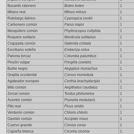
Busardo ratonero
Buteo buteo
1
Milano real
Milvus milvus
1
Rabilargo ibérico
Cyanopica cookii
1
Carbonero común
Parus major
1
Mosquitero común
Phylloscopus collybita
1
Roquero solitario
Monticola solitarius
1
Cogujada común
Galerida cristata
1
Escribano soteño
Emberiza cirlus
1
Paloma torcaz
Columba palumbus
1
Pinzón vulgar
Fringilla coelebs
1
Buitre negro
Aegypius monachus
1
Grajilla occidental
Corvus monedula
1
Agateador europeo
Certhia brachydactyla
1
Mito común
Aegithalos caudatus
1
Zorzal común
Turdus philomelos
1
Acentor común
Prunella modularis
1
Pito real
Picus viridis
1
Verderón común
Chloris chloris
1
Gavilán común
Accipiter nisus
1
Cuervo grande
Corvus corax
1
Cigüeña blanca
Ciconia ciconia
1