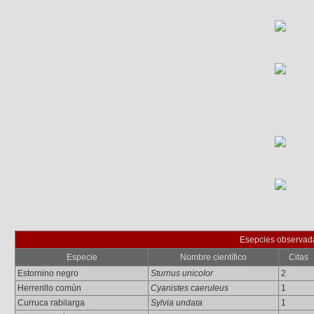
Esepcies observad
Especie
Nombre científico
Citas
Estornino negro
Sturnus unicolor
2
Herrerillo común
Cyanistes caeruleus
1
Curruca rabilarga
Sylvia undata
1