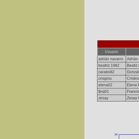
Usuario
adrián navarro
Adrián
beatriz.1982
Beatiz
carabo82
Gonzal
crisgros
Cristin
elena02
Elena 
fjnq01
Franci
zesay
Zesay 