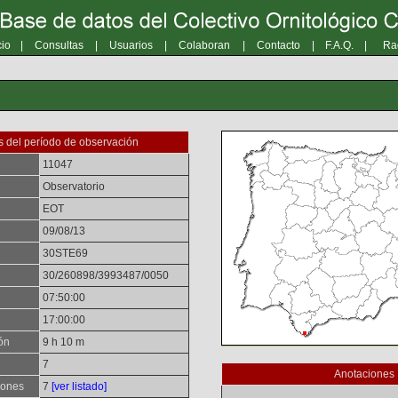
cio
|
Consultas
|
Usuarios
|
Colaboran
|
Contacto
|
F.A.Q.
|
Ra
 del período de observación
11047
Observatorio
EOT
09/08/13
30STE69
30/260898/3993487/0050
07:50:00
17:00:00
ón
9 h 10 m
7
Anotaciones
iones
7
[ver listado]