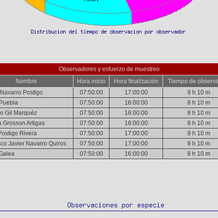
Observadores y esfuerzo de muestreo
Nombre
Hora inicio
Hora finalización
Tiempo de observ
 Navarro Postigo
07:50:00
17:00:00
9 h 10 m
 Puebla
07:50:00
16:00:00
8 h 10 m
o Gil Marquéz
07:50:00
16:00:00
8 h 10 m
a Grosson Artigas
07:50:00
16:00:00
8 h 10 m
Postigo Rivera
07:50:00
17:00:00
9 h 10 m
sco Javier Navarro Quiros
07:50:00
17:00:00
9 h 10 m
Galea
07:50:00
16:00:00
8 h 10 m