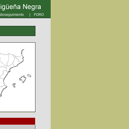
dioseguimiento
|
FORO