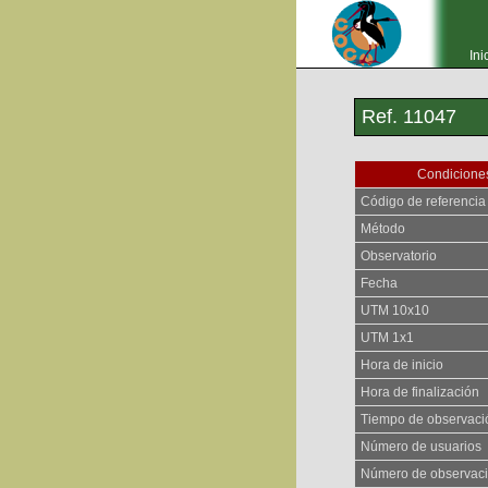
Ini
Ref. 11047
Condiciones
Código de referencia
Método
Observatorio
Fecha
UTM 10x10
UTM 1x1
Hora de inicio
Hora de finalización
Tiempo de observaci
Número de usuarios
Número de observac