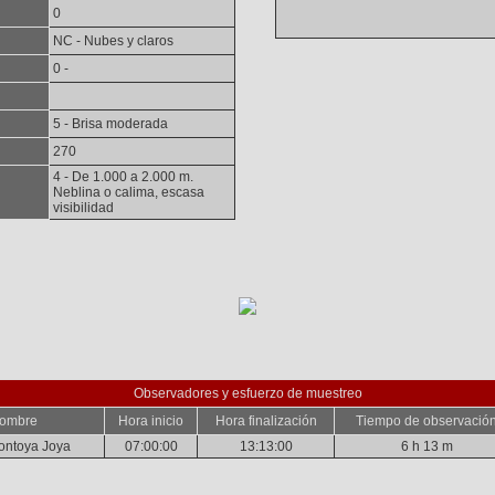
0
NC - Nubes y claros
0 -
5 - Brisa moderada
270
4 - De 1.000 a 2.000 m.
Neblina o calima, escasa
visibilidad
Observadores y esfuerzo de muestreo
ombre
Hora inicio
Hora finalización
Tiempo de observació
ontoya Joya
07:00:00
13:13:00
6 h 13 m