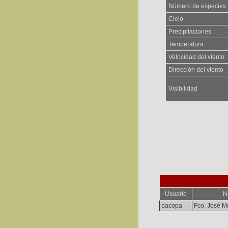
Número de especies
Cielo
Precipitaciones
Temperatura
Velocidad del viento
Dirección del viento
Visibilidad
Usuario
N
pacopa
Fco. José M