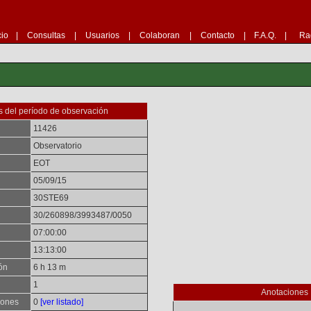
cio
|
Consultas
|
Usuarios
|
Colaboran
|
Contacto
|
F.A.Q.
|
Ra
 del período de observación
11426
Observatorio
EOT
05/09/15
30STE69
30/260898/3993487/0050
07:00:00
13:13:00
ón
6 h 13 m
1
Anotaciones
iones
0
[ver listado]