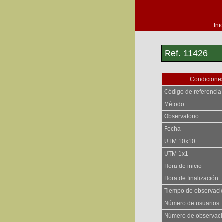
Ini
Ref. 11426
Condiciones
Código de referencia
Método
Observatorio
Fecha
UTM 10x10
UTM 1x1
Hora de inicio
Hora de finalización
Tiempo de observaci
Número de usuarios
Número de observac