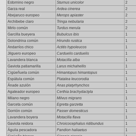
Estornino negro
Sturnus unicolor
2
Garza real
Ardea cinerea
2
Abejaruco europeo
Merops apiaster
2
Archibebe claro
Tringa nebularia
2
Mirlo común
Turdus merula
2
Garcilla bueyera
Bubulcus ibis
1
Golondrina común
Hirundo rustica
1
Andarríos chico
Actitis hypoleucos
1
Jilguero europeo
Carduelis carduelis
1
Lavandera blanca
Motacilla alba
1
Gaviota patiamarilla
Larus michahellis
1
Cigüeñuela común
Himantopus himantopus
1
Espátula común
Platalea leucorodia
1
Ánade azulón
Anas platyrhynchos
1
Agateador europeo
Certhia brachydactyla
1
Milano negro
Milvus migrans
1
Garceta común
Egretta garzetta
1
Gorrión común
Passer domesticus
1
Lavandera boyera
Motacilla flava
1
Gaviota reidora
Chroicocephalus ridibundus
1
Águila pescadora
Pandion haliaetus
1