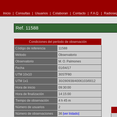
Inicio
|
Consultas
|
Usuarios
|
Colaboran
|
Contacto
|
F.A.Q.
|
Radioseg
Ref. 11588
Condiciones del período de observación
Código de referencia
11588
Método
Observatorio
Observatorio
M. O. Palmones
Fecha
01/04/17
UTM 10x10
30STF80
UTM 1x1
30/280938/4006103/0012
Hora de inicio
09:30:00
Hora de finalización
14:15:00
Tiempo de observación
4 h 45 m
Número de usuarios
2
Número de observaciones
36
[ver listado]