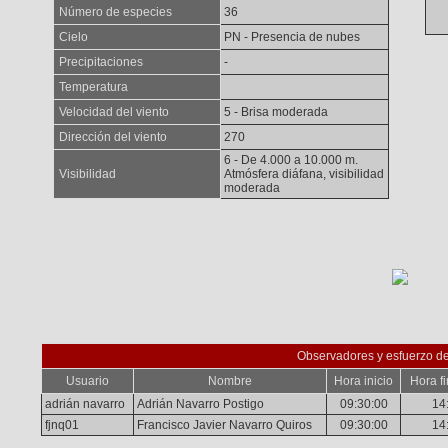
Número de especies
36
Cielo
PN - Presencia de nubes
Precipitaciones
-
Temperatura
Velocidad del viento
5 - Brisa moderada
Dirección del viento
270
6 - De 4.000 a 10.000 m.
Visibilidad
Atmósfera diáfana, visibilidad
moderada
Observadores y esfuerzo d
Usuario
Nombre
Hora inicio
Hora fi
adrián navarro
Adrián Navarro Postigo
09:30:00
14
fjnq01
Francisco Javier Navarro Quiros
09:30:00
14