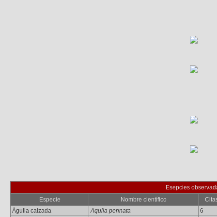
Esepcies observad
Especie
Nombre científico
Cita
Águila calzada
Aquila pennata
6