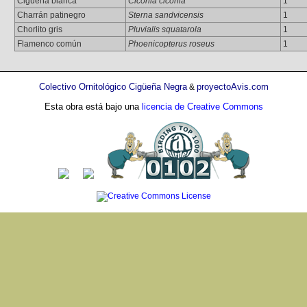
Cigüeña blanca
Ciconia ciconia
1
Charrán patinegro
Sterna sandvicensis
1
Chorlito gris
Pluvialis squatarola
1
Flamenco común
Phoenicopterus roseus
1
Colectivo Ornitológico Cigüeña Negra
proyectoAvis.com
&
Esta obra está bajo una
licencia de Creative Commons