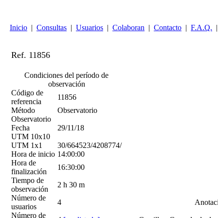
Inicio
|
Consultas
|
Usuarios
|
Colaboran
|
Contacto
|
F.A.Q.
|
Ref. 11856
Condiciones del período de
observación
Código de
11856
referencia
Método
Observatorio
Observatorio
Fecha
29/11/18
UTM 10x10
UTM 1x1
30/664523/4208774/
Hora de inicio
14:00:00
Hora de
16:30:00
finalización
Tiempo de
2 h 30 m
observación
Número de
4
Anotac
usuarios
Número de