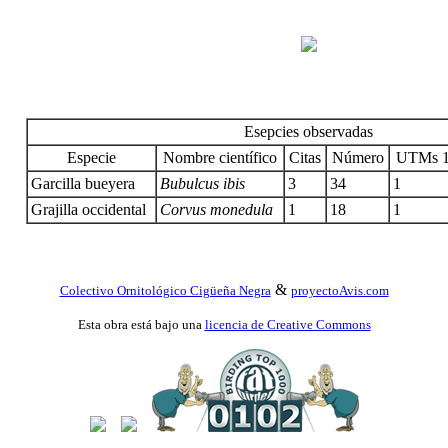
Esepcies observadas
Especie
Nombre científico
Citas
Número
UTMs 1
Garcilla bueyera
Bubulcus ibis
3
34
1
Grajilla occidental
Corvus monedula
1
18
1
&
Colectivo Ornitológico Cigüeña Negra
proyectoAvis.com
Esta obra está bajo una
licencia de Creative Commons