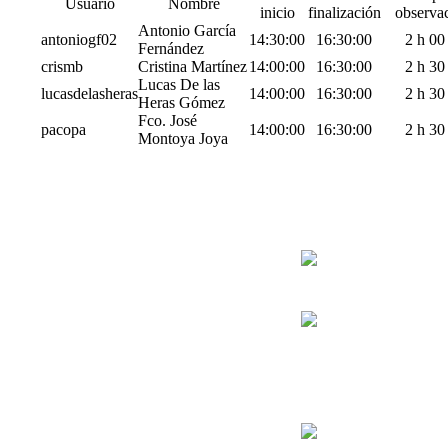
Usuario
Nombre
inicio
finalización
observa
Antonio García
antoniogf02
14:30:00
16:30:00
2 h 00
Fernández
crismb
Cristina Martínez
14:00:00
16:30:00
2 h 30
Lucas De las
lucasdelasheras
14:00:00
16:30:00
2 h 30
Heras Gómez
Fco. José
pacopa
14:00:00
16:30:00
2 h 30
Montoya Joya