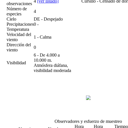
4
[ver listado]
Cursillo - Censado de do
observaciones
Número de
4
especies
Cielo
DE - Despejado
Precipitaciones
0 -
Temperatura
Velocidad del
1 - Calma
viento
Dirección del
0
viento
6 - De 4.000 a
10.000 m.
Visibilidad
Atmósfera diáfana,
visibilidad moderada
Observadores y esfuerzo de muestreo
Hora
Hora
Tiempo