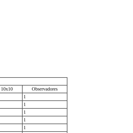
10x10
Observadores
1
1
1
1
1