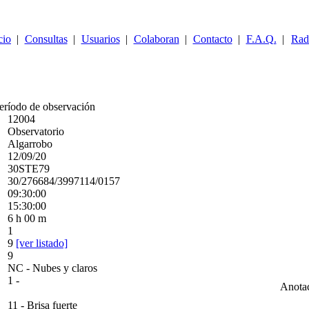
cio
|
Consultas
|
Usuarios
|
Colaboran
|
Contacto
|
F.A.Q.
|
Rad
eríodo de observación
12004
Observatorio
Algarrobo
12/09/20
30STE79
30/276684/3997114/0157
09:30:00
15:30:00
6 h 00 m
1
9
[ver listado]
9
NC - Nubes y claros
1 -
Anota
11 - Brisa fuerte