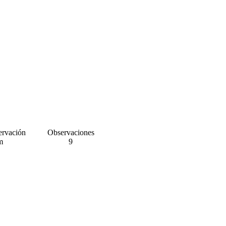
ervación
Observaciones
m
9