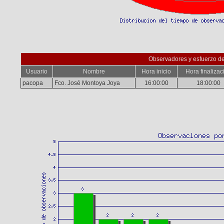
Observadores y esfuerzo d
Usuario
Nombre
Hora inicio
Hora finalizac
pacopa
Fco. José Montoya Joya
16:00:00
18:00:00