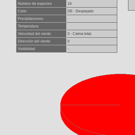
Número de especies
16
Cielo
DE - Despejado
Precipitaciones
-
Temperatura
Velocidad del viento
0 - Calma total
Dirección del viento
0
Visibilidad
-