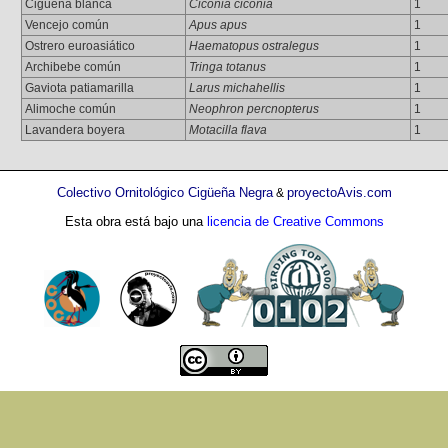
Cigüeña blanca
Ciconia ciconia
1
Vencejo común
Apus apus
1
Ostrero euroasiático
Haematopus ostralegus
1
Archibebe común
Tringa totanus
1
Gaviota patiamarilla
Larus michahellis
1
Alimoche común
Neophron percnopterus
1
Lavandera boyera
Motacilla flava
1
Colectivo Ornitológico Cigüeña Negra
proyectoAvis.com
&
Esta obra está bajo una
licencia de Creative Commons