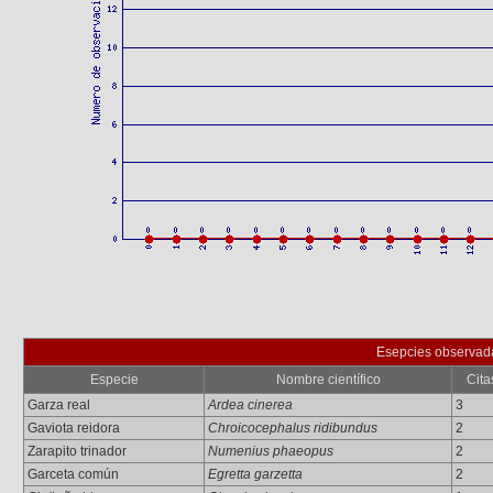
Esepcies observad
Especie
Nombre científico
Cita
Garza real
Ardea cinerea
3
Gaviota reidora
Chroicocephalus ridibundus
2
Zarapito trinador
Numenius phaeopus
2
Garceta común
Egretta garzetta
2