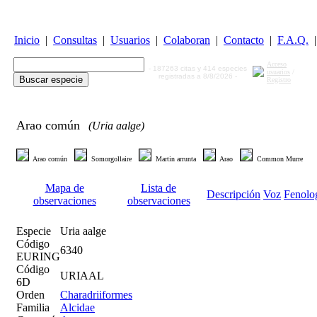
Inicio
|
Consultas
|
Usuarios
|
Colaboran
|
Contacto
|
F.A.Q.
|
Acceso
- 187263 citas y 414 especies
usuarios
/
registradas a 8/8/2026 -
Registro
Arao común
(Uria aalge)
Arao común
Somorgollaire
Martin arrunta
Arao
Common Murre
Mapa de
Lista de
Descripción
Voz
Fenolo
observaciones
observaciones
Especie
Uria aalge
Código
6340
EURING
Código
URIAAL
6D
Orden
Charadriiformes
Familia
Alcidae