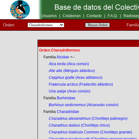
Inicio
|
Consultas
|
Usuarios
|
Colaboran
|
Contacto
|
F.A.Q.
|
Radioseg
Orden:
Famili
Orden Charadriiformes
Familia
Alcidae
<--
Alca torda
(Alca común)
Alle alle
(Mérgulo atlántico)
Cepphus grylle
(Arao aliblanco)
Fratercula arctica
(Frailecillo atlántico)
Uria aalge
(Arao común)
Familia
Burhinidae
Burhinus oedicnemus
(Alcaraván común)
Familia
Charadriidae
Charadrius alexandrinus
(Chorlitejo patinegro)
Charadrius dubius
(Chorlitejo chico)
Charadrius hiaticula Common
(Chorlitejo grande)