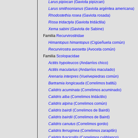
Larus pipixcan
(Gaviota pipizcan)
Larus smithsonianus
(Gaviota argéntea americana)
Rhodostethia rosea
(Gaviota rosada)
Rissa tridactyla
(Gaviota tridáctila)
Xema sabini
(Gaviota de Sabine)
Familia
Recurvirostridae
Himantopus himantopus
(Cigüeñuela común)
Recurvirostra avosetta
(Avoceta común)
Familia
Scolopacidae
Actitis hypoleucos
(Andarríos chico)
Actitis macularius
(Andarríos maculado)
Arenaria interpres
(Vuelvepiedras común)
Bartramia longicauda
(Correlimos batitú)
Calidris acuminata
(Correlimos acuminado)
Calidris alba
(Correlimos tridáctilo)
Calidris alpina
(Correlimos común)
Calidris bairdi
(Correlimos de Bairdi)
Calidris bairdii
(Correlimos de Baird)
Calidris canutus
(Correlimos gordo)
Calidris ferruginea
(Correlimos zarapitín)
Calidris fuscicollis
(Correlimos culiblanco)