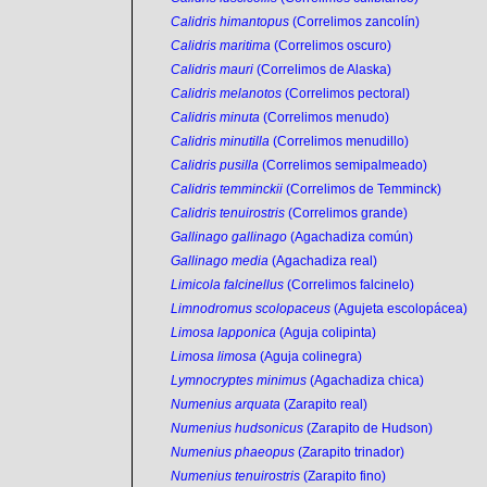
Calidris himantopus
(Correlimos zancolín)
Calidris maritima
(Correlimos oscuro)
Calidris mauri
(Correlimos de Alaska)
Calidris melanotos
(Correlimos pectoral)
Calidris minuta
(Correlimos menudo)
Calidris minutilla
(Correlimos menudillo)
Calidris pusilla
(Correlimos semipalmeado)
Calidris temminckii
(Correlimos de Temminck)
Calidris tenuirostris
(Correlimos grande)
Gallinago gallinago
(Agachadiza común)
Gallinago media
(Agachadiza real)
Limicola falcinellus
(Correlimos falcinelo)
Limnodromus scolopaceus
(Agujeta escolopácea)
Limosa lapponica
(Aguja colipinta)
Limosa limosa
(Aguja colinegra)
Lymnocryptes minimus
(Agachadiza chica)
Numenius arquata
(Zarapito real)
Numenius hudsonicus
(Zarapito de Hudson)
Numenius phaeopus
(Zarapito trinador)
Numenius tenuirostris
(Zarapito fino)