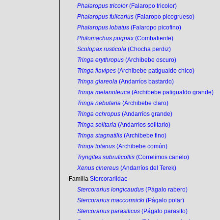
Phalaropus tricolor
(Falaropo tricolor)
Phalaropus fulicarius
(Falaropo picogrueso)
Phalaropus lobatus
(Falaropo picofino)
Philomachus pugnax
(Combatiente)
Scolopax rusticola
(Chocha perdiz)
Tringa erythropus
(Archibebe oscuro)
Tringa flavipes
(Archibebe patigualdo chico)
Tringa glareola
(Andarríos bastardo)
Tringa melanoleuca
(Archibebe patigualdo grande)
Tringa nebularia
(Archibebe claro)
Tringa ochropus
(Andarríos grande)
Tringa solitaria
(Andarríos solitario)
Tringa stagnatilis
(Archibebe fino)
Tringa totanus
(Archibebe común)
Tryngites subruficollis
(Correlimos canelo)
Xenus cinereus
(Andarríos del Terek)
Familia
Stercorariidae
Stercorarius longicaudus
(Págalo rabero)
Stercorarius maccormicki
(Págalo polar)
Stercorarius parasiticus
(Págalo parasito)