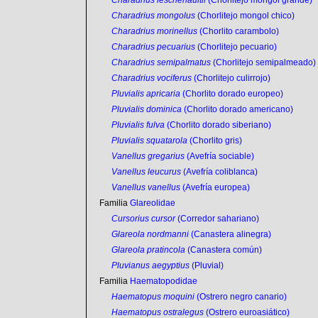
Charadrius leschenaultii
(Chorlitejo mongol grande)
Charadrius mongolus
(Chorlitejo mongol chico)
Charadrius morinellus
(Chorlito carambolo)
Charadrius pecuarius
(Chorlitejo pecuario)
Charadrius semipalmatus
(Chorlitejo semipalmeado)
Charadrius vociferus
(Chorlitejo culirrojo)
Pluvialis apricaria
(Chorlito dorado europeo)
Pluvialis dominica
(Chorlito dorado americano)
Pluvialis fulva
(Chorlito dorado siberiano)
Pluvialis squatarola
(Chorlito gris)
Vanellus gregarius
(Avefría sociable)
Vanellus leucurus
(Avefría coliblanca)
Vanellus vanellus
(Avefría europea)
Familia
Glareolidae
Cursorius cursor
(Corredor sahariano)
Glareola nordmanni
(Canastera alinegra)
Glareola pratincola
(Canastera común)
Pluvianus aegyptius
(Pluvial)
Familia
Haematopodidae
Haematopus moquini
(Ostrero negro canario)
Haematopus ostralegus
(Ostrero euroasiático)