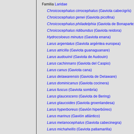
Familia
Laridae
Chroicocephalus cirrocephalus
(Gaviota cabecigrís)
Chroicocephalus genei
(Gaviota picofina)
Chroicocephalus philadelphia
(Gaviota de Bonaparte
Chroicocephalus ridibundus
(Gaviota reidora)
Hydrocoloeus minutus
(Gaviota enana)
Larus argentatus
(Gaviota argéntea europea)
Larus atricilla
(Gaviota guanaguanare)
Larus audouinii
(Gaviota de Audouin)
Larus cachinnans
(Gaviota del Caspio)
Larus canus
(Gaviota cana)
Larus delawarensis
(Gaviota de Delaware)
Larus dominicanus
(Gaviota cocinera)
Larus fuscus
(Gaviota sombría)
Larus glaucescens
(Gaviota de Bering)
Larus glaucoides
(Gaviota groenlandesa)
Larus hyperboreus
(Gavión hiperbóreo)
Larus marinus
(Gavión atlántico)
Larus melanocephalus
(Gaviota cabecinegra)
Larus michahellis
(Gaviota patiamarilla)