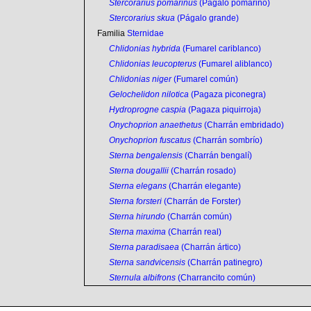
Stercorarius pomarinus
(Págalo pomarino)
Stercorarius skua
(Págalo grande)
Familia
Sternidae
Chlidonias hybrida
(Fumarel cariblanco)
Chlidonias leucopterus
(Fumarel aliblanco)
Chlidonias niger
(Fumarel común)
Gelochelidon nilotica
(Pagaza piconegra)
Hydroprogne caspia
(Pagaza piquirroja)
Onychoprion anaethetus
(Charrán embridado)
Onychoprion fuscatus
(Charrán sombrío)
Sterna bengalensis
(Charrán bengalí)
Sterna dougallii
(Charrán rosado)
Sterna elegans
(Charrán elegante)
Sterna forsteri
(Charrán de Forster)
Sterna hirundo
(Charrán común)
Sterna maxima
(Charrán real)
Sterna paradisaea
(Charrán ártico)
Sterna sandvicensis
(Charrán patinegro)
Sternula albifrons
(Charrancito común)