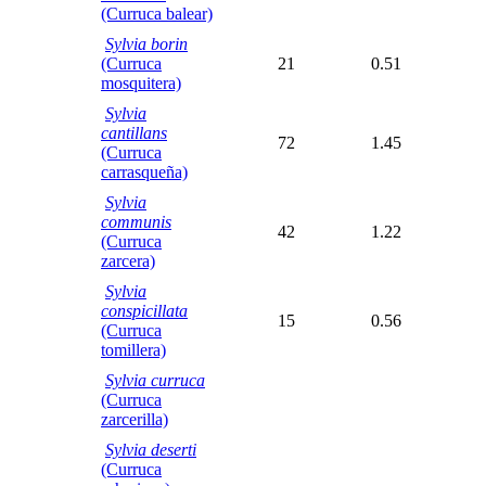
(Curruca balear)
Sylvia borin
(Curruca
21
0.51
mosquitera)
Sylvia
cantillans
72
1.45
(Curruca
carrasqueña)
Sylvia
communis
42
1.22
(Curruca
zarcera)
Sylvia
conspicillata
15
0.56
(Curruca
tomillera)
Sylvia curruca
(Curruca
zarcerilla)
Sylvia deserti
(Curruca