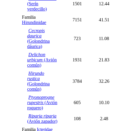
(Serín
1501
12.44
verdecillo)
Familia
7151
41.51
Hirundinidae
Cecropis
daurica
723
11.08
(Golondrina
dáurica)
Delichon
urbicum
(Avión
1931
21.83
común)
Hirundo
rustica
3784
32.26
(Golondrina
común)
Ptyonoprogne
rupestris
(Avión
605
10.10
roquero)
Riparia riparia
108
2.48
(Avión zapador)
Familia
Icteridae