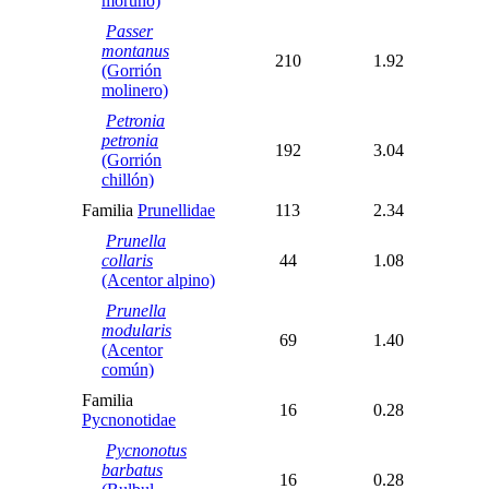
moruno)
Passer
montanus
210
1.92
(Gorrión
molinero)
Petronia
petronia
192
3.04
(Gorrión
chillón)
Familia
Prunellidae
113
2.34
Prunella
collaris
44
1.08
(Acentor alpino)
Prunella
modularis
69
1.40
(Acentor
común)
Familia
16
0.28
Pycnonotidae
Pycnonotus
barbatus
16
0.28