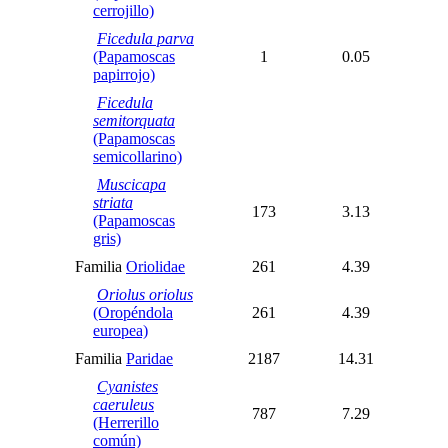
cerrojillo)
Ficedula parva
(Papamoscas
1
0.05
papirrojo)
Ficedula
semitorquata
(Papamoscas
semicollarino)
Muscicapa
striata
173
3.13
(Papamoscas
gris)
Familia
Oriolidae
261
4.39
Oriolus oriolus
(Oropéndola
261
4.39
europea)
Familia
Paridae
2187
14.31
Cyanistes
caeruleus
787
7.29
(Herrerillo
común)