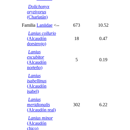
Dolichonyx
oryzivorus
(Charlatán)
Familia
Laniidae
<--
673
10.52
Lanius collurio
(Alcaudón
18
0.47
dorsirrojo)
Lanius
excubitor
5
0.19
(Alcaudón
norteño)
Lanius
isabellinus
(Alcaudón
isabel)
Lanius
meridionalis
302
6.22
(Alcaudón real)
Lanius minor
(Alcaudón
chico)