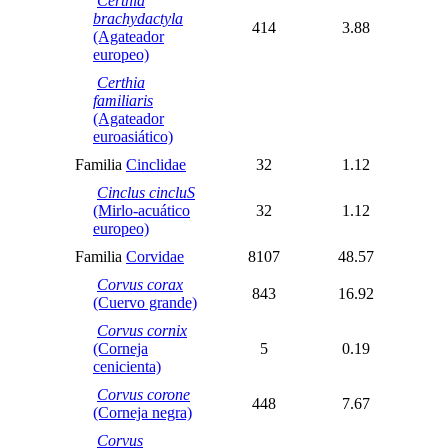
Certhia
brachydactyla
414
3.88
(Agateador
europeo)
Certhia
familiaris
(Agateador
euroasiático)
Familia
Cinclidae
32
1.12
Cinclus cincluS
(Mirlo-acuático
32
1.12
europeo)
Familia
Corvidae
8107
48.57
Corvus corax
843
16.92
(Cuervo grande)
Corvus cornix
(Corneja
5
0.19
cenicienta)
Corvus corone
448
7.67
(Corneja negra)
Corvus