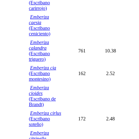
(Escribano
carirrojo)
Emberiza
caesia
(Escribano
ceniciento)
Emberiza
calandra
761
10.38
(Escribano
triguero)
Emberiza cia
(Escribano
162
2.52
montesino)
Emberiza
cioides
(Escribano de
Brandt)
Emberiza cirlus
(Escribano
172
2.48
soteño)
Emberiza
citrinella