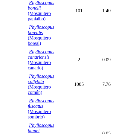
Phylloscopus
bonelli
101
1.40
(Mosquitero
papialbo)
Phylloscopus
borealis
(Mosquitero
boreal)
Phylloscopus
canariensis
2
0.09
(Mosquitero
canario)
Phylloscopus
collybita
1005
7.76
(Mosquitero
común)
Phylloscopus
fuscatus
(Mosquitero
sombrío)
Phylloscopus
humei
1
0.05