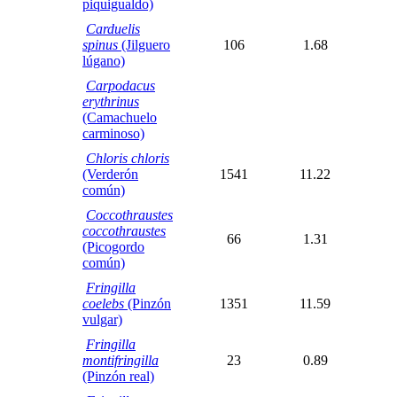
piquigualdo)
Carduelis
spinus
(Jilguero
106
1.68
lúgano)
Carpodacus
erythrinus
(Camachuelo
carminoso)
Chloris chloris
(Verderón
1541
11.22
común)
Coccothraustes
coccothraustes
66
1.31
(Picogordo
común)
Fringilla
coelebs
(Pinzón
1351
11.59
vulgar)
Fringilla
montifringilla
23
0.89
(Pinzón real)