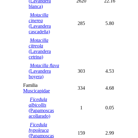
(Lavandera
2620
22.16
blanca)
Motacilla
cinerea
285
5.80
(Lavandera
cascadeña)
Motacilla
citreola
(Lavandera
cetrina)
Motacilla flava
(Lavandera
303
4.53
boyera)
Familia
334
4.68
Muscicapidae
Ficedula
albicollis
1
0.05
(Papamoscas
acollarado)
Ficedula
hypoleuca
159
2.99
(Papamoscas