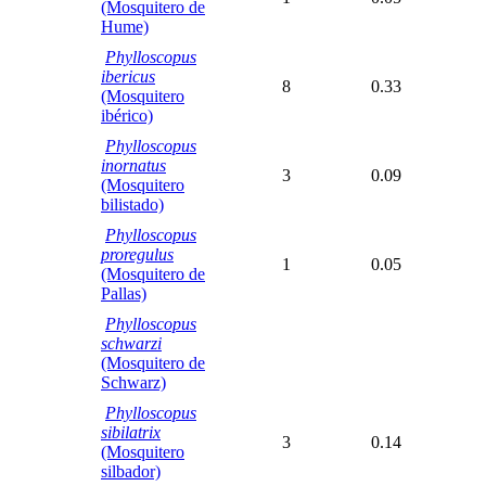
(Mosquitero de
Hume)
Phylloscopus
ibericus
8
0.33
(Mosquitero
ibérico)
Phylloscopus
inornatus
3
0.09
(Mosquitero
bilistado)
Phylloscopus
proregulus
1
0.05
(Mosquitero de
Pallas)
Phylloscopus
schwarzi
(Mosquitero de
Schwarz)
Phylloscopus
sibilatrix
3
0.14
(Mosquitero
silbador)