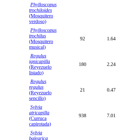
Phylloscopus
trochiloides
(Mosquitero
verdoso)
Phylloscopus
trochilus
92
1.64
(Mosquitero
musical)
Regulus
ignicapilla
180
2.24
(Reyezuelo
listado)
Regulus
regulus
21
0.47
(Reyezuelo
sencillo)
Sylvia
atricapilla
938
7.01
(Curruca
capirotada)
Sylvia
balearica