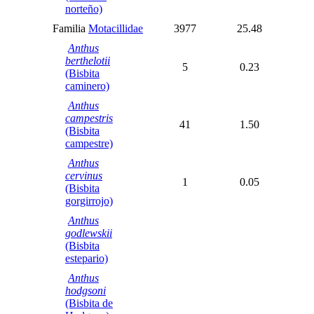
norteño)
Familia
Motacillidae
3977
25.48
Anthus
berthelotii
5
0.23
(Bisbita
caminero)
Anthus
campestris
41
1.50
(Bisbita
campestre)
Anthus
cervinus
1
0.05
(Bisbita
gorgirrojo)
Anthus
godlewskii
(Bisbita
estepario)
Anthus
hodgsoni
(Bisbita de