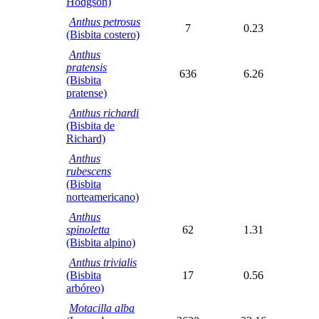
Hodgson)
Anthus petrosus
7
0.23
(Bisbita costero)
Anthus
pratensis
636
6.26
(Bisbita
pratense)
Anthus richardi
(Bisbita de
Richard)
Anthus
rubescens
(Bisbita
norteamericano)
Anthus
spinoletta
62
1.31
(Bisbita alpino)
Anthus trivialis
(Bisbita
17
0.56
arbóreo)
Motacilla alba