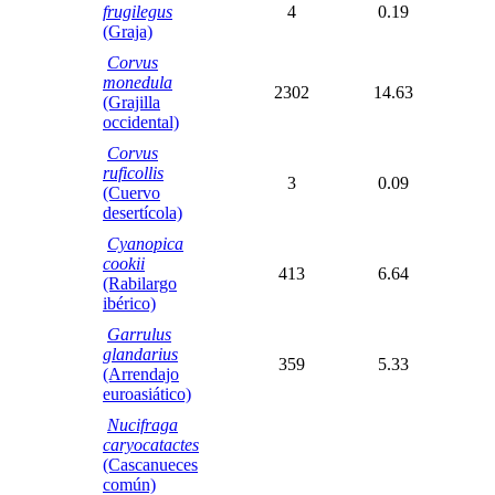
frugilegus
4
0.19
(Graja)
Corvus
monedula
2302
14.63
(Grajilla
occidental)
Corvus
ruficollis
3
0.09
(Cuervo
desertícola)
Cyanopica
cookii
413
6.64
(Rabilargo
ibérico)
Garrulus
glandarius
359
5.33
(Arrendajo
euroasiático)
Nucifraga
caryocatactes
(Cascanueces
común)