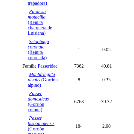
trepadora)
Parkesia
motacilla
(Reinita
charquera de
Luisiana)
Setophaga
coronata
1
0.05
(Reinita
coronada)
Familia
Passeridae
7362
40.81
Montifringilla
nivalis
(Gorrión
8
0.33
alpino)
Passer
domesticus
6768
39.32
(Gorrión
común)
Passer
hispaniolensis
184
2.90
(Gorrión