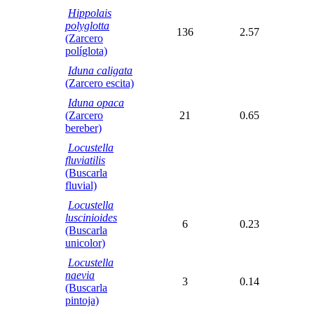
Hippolais
polyglotta
136
2.57
(Zarcero
políglota)
Iduna caligata
(Zarcero escita)
Iduna opaca
(Zarcero
21
0.65
bereber)
Locustella
fluviatilis
(Buscarla
fluvial)
Locustella
luscinioides
6
0.23
(Buscarla
unicolor)
Locustella
naevia
3
0.14
(Buscarla
pintoja)