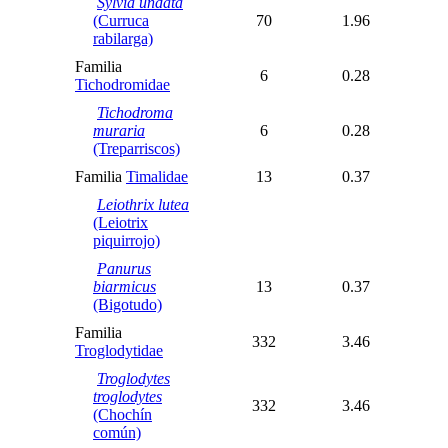
Sylvia undata
(Curruca
70
1.96
rabilarga)
Familia
6
0.28
Tichodromidae
Tichodroma
muraria
6
0.28
(Treparriscos)
Familia
Timalidae
13
0.37
Leiothrix lutea
(Leiotrix
piquirrojo)
Panurus
biarmicus
13
0.37
(Bigotudo)
Familia
332
3.46
Troglodytidae
Troglodytes
troglodytes
332
3.46
(Chochín
común)