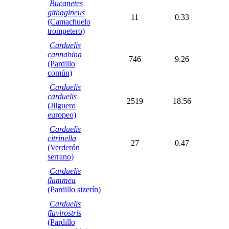
Bucanetes
githagineus
11
0.33
(Camachuelo
trompetero)
Carduelis
cannabina
746
9.26
(Pardillo
común)
Carduelis
carduelis
2519
18.56
(Jilguero
europeo)
Carduelis
citrinella
27
0.47
(Verderón
serrano)
Carduelis
flammea
(Pardillo sizerín)
Carduelis
flavirostris
(Pardillo