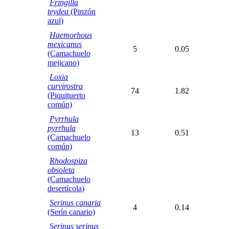
Fringilla
teydea
(Pinzón
azul)
Haemorhous
mexicanus
5
0.05
(Camachuelo
mejicano)
Loxia
curvirostra
74
1.82
(Piquituerto
común)
Pyrrhula
pyrrhula
13
0.51
(Camachuelo
común)
Rhodospiza
obsoleta
(Camachuelo
desertícola)
Serinus canaria
4
0.14
(Serín canario)
Serinus serinus