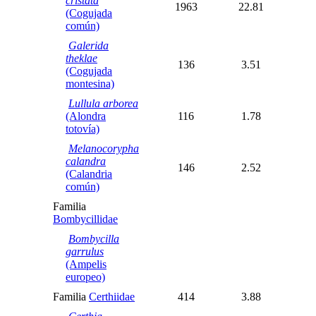
cristata
1963
22.81
(Cogujada
común)
Galerida
theklae
136
3.51
(Cogujada
montesina)
Lullula arborea
(Alondra
116
1.78
totovía)
Melanocorypha
calandra
146
2.52
(Calandria
común)
Familia
Bombycillidae
Bombycilla
garrulus
(Ampelis
europeo)
Familia
Certhiidae
414
3.88