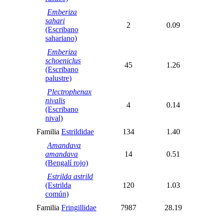
Emberiza
sahari
2
0.09
(Escribano
sahariano)
Emberiza
schoeniclus
45
1.26
(Escribano
palustre)
Plectrophenax
nivalis
4
0.14
(Escribano
nival)
Familia
Estrildidae
134
1.40
Amandava
amandava
14
0.51
(Bengalí rojo)
Estrilda astrild
(Estrilda
120
1.03
común)
Familia
Fringillidae
7987
28.19