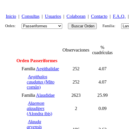
Inicio
|
Consultas
|
Usuarios
|
Colaboran
|
Contacto
|
F.A.Q.
|
Orden:
Familia:
%
Observaciones
cuadrículas
Orden Passeriformes
Familia
Aegithalidae
252
4.07
Aegithalos
caudatus
(Mito
252
4.07
común)
Familia
Alaudidae
2623
25.99
Alaemon
alaudipes
2
0.09
(Alondra ibis)
Alauda
arvensis