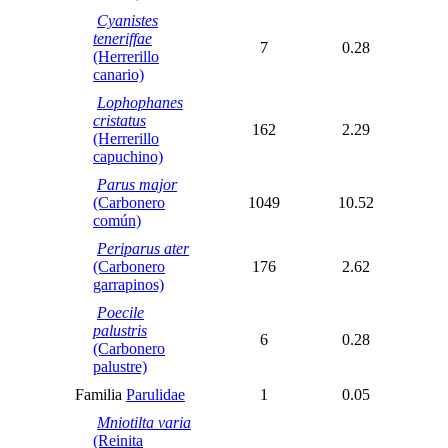
Cyanistes
teneriffae
7
0.28
(Herrerillo
canario)
Lophophanes
cristatus
162
2.29
(Herrerillo
capuchino)
Parus major
(Carbonero
1049
10.52
común)
Periparus ater
(Carbonero
176
2.62
garrapinos)
Poecile
palustris
6
0.28
(Carbonero
palustre)
Familia
Parulidae
1
0.05
Mniotilta varia
(Reinita