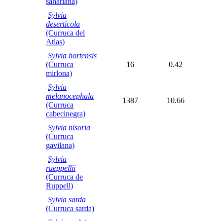
sahariana)
Sylvia
deserticola
(Curruca del
Atlas)
Sylvia hortensis
(Curruca
16
0.42
mirlona)
Sylvia
melanocephala
1387
10.66
(Curruca
cabecinegra)
Sylvia nisoria
(Curruca
gavilana)
Sylvia
rueppellii
(Curruca de
Ruppell)
Sylvia sarda
(Curruca sarda)