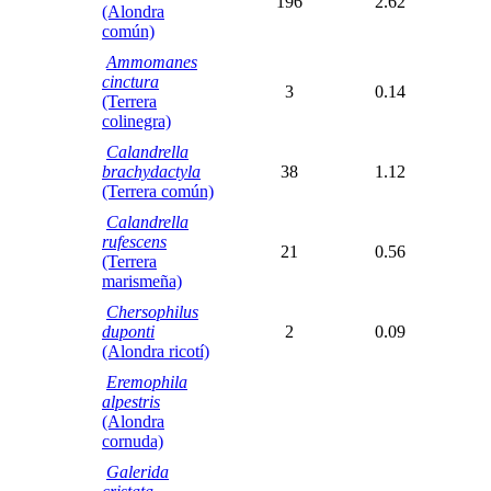
196
2.62
(Alondra
común)
Ammomanes
cinctura
3
0.14
(Terrera
colinegra)
Calandrella
brachydactyla
38
1.12
(Terrera común)
Calandrella
rufescens
21
0.56
(Terrera
marismeña)
Chersophilus
duponti
2
0.09
(Alondra ricotí)
Eremophila
alpestris
(Alondra
cornuda)
Galerida