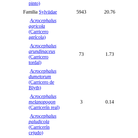
pinto)
Familia
Sylviidae
5943
20.76
Acrocephalus
agricola
(Carricero
agrícola)
Acrocephalus
arundinaceus
73
1.73
(Carricero
tordal)
Acrocephalus
dumetorum
(Carricero de
Blyth)
Acrocephalus
melanopogon
3
0.14
(Carricerín real)
Acrocephalus
paludicola
(Carricerín
cejudo)