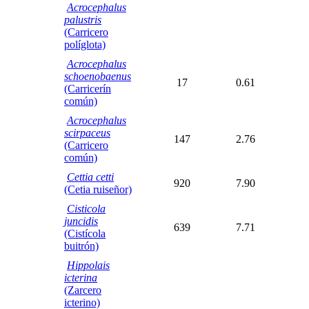
Acrocephalus
palustris
(Carricero
políglota)
Acrocephalus
schoenobaenus
17
0.61
(Carricerín
común)
Acrocephalus
scirpaceus
147
2.76
(Carricero
común)
Cettia cetti
920
7.90
(Cetia ruiseñor)
Cisticola
juncidis
639
7.71
(Cistícola
buitrón)
Hippolais
icterina
(Zarcero
icterino)