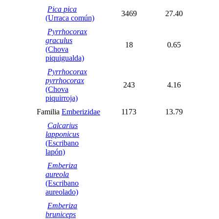
Pica pica
3469
27.40
(Urraca común)
Pyrrhocorax
graculus
18
0.65
(Chova
piquigualda)
Pyrrhocorax
pyrrhocorax
243
4.16
(Chova
piquirroja)
Familia
Emberizidae
1173
13.79
Calcarius
lapponicus
(Escribano
lapón)
Emberiza
aureola
(Escribano
aureolado)
Emberiza
bruniceps