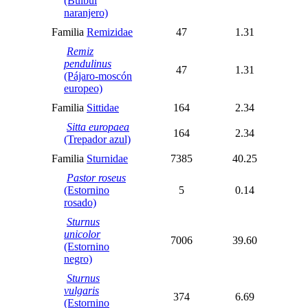
(Bulbul
naranjero)
Familia
Remizidae
47
1.31
Remiz
pendulinus
47
1.31
(Pájaro-moscón
europeo)
Familia
Sittidae
164
2.34
Sitta europaea
164
2.34
(Trepador azul)
Familia
Sturnidae
7385
40.25
Pastor roseus
(Estornino
5
0.14
rosado)
Sturnus
unicolor
7006
39.60
(Estornino
negro)
Sturnus
vulgaris
374
6.69
(Estornino