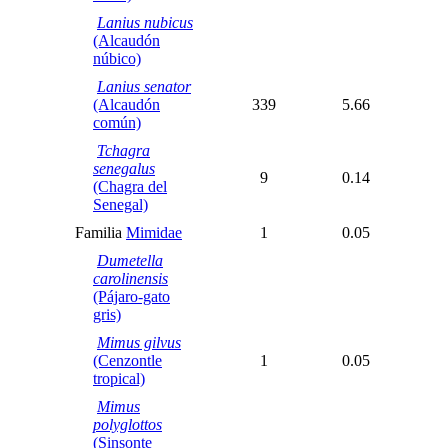
Lanius nubicus
(Alcaudón
núbico)
Lanius senator
(Alcaudón
339
5.66
común)
Tchagra
senegalus
9
0.14
(Chagra del
Senegal)
Familia
Mimidae
1
0.05
Dumetella
carolinensis
(Pájaro-gato
gris)
Mimus gilvus
(Cenzontle
1
0.05
tropical)
Mimus
polyglottos
(Sinsonte